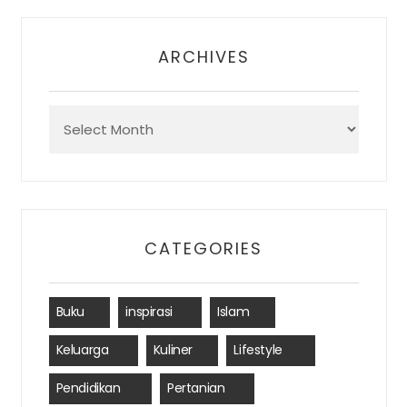
ARCHIVES
Archives
CATEGORIES
Buku
(1)
inspirasi
(2)
Islam
(1)
Keluarga
(3)
Kuliner
(1)
Lifestyle
(12)
Pendidikan
(4)
Pertanian
(2)