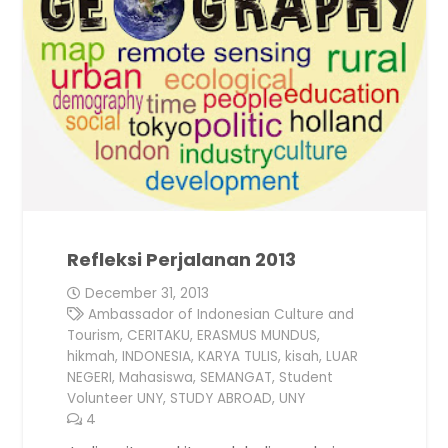
Refleksi Perjalanan 2013
December 31, 2013
Ambassador of Indonesian Culture and
Tourism
,
CERITAKU
,
ERASMUS MUNDUS
,
hikmah
,
INDONESIA
,
KARYA TULIS
,
kisah
,
LUAR
NEGERI
,
Mahasiswa
,
SEMANGAT
,
Student
Volunteer UNY
,
STUDY ABROAD
,
UNY
4
Comments