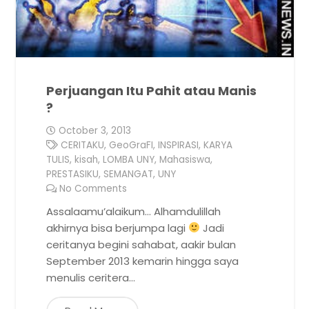
Perjuangan Itu Pahit atau Manis
?
October 3, 2013
CERITAKU
,
GeoGraFI
,
INSPIRASI
,
KARYA
TULIS
,
kisah
,
LOMBA UNY
,
Mahasiswa
,
PRESTASIKU
,
SEMANGAT
,
UNY
No Comments
Assalaamu’alaikum… Alhamdulillah
akhirnya bisa berjumpa lagi
Jadi
ceritanya begini sahabat, aakir bulan
September 2013 kemarin hingga saya
menulis ceritera…