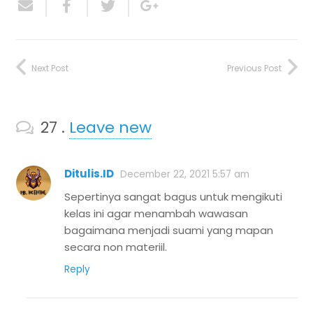
Next Post
Previous Post
27
Comments
.
Leave new
Ditulis.ID
December 22, 2021 5:57 am
Sepertinya sangat bagus untuk mengikuti
kelas ini agar menambah wawasan
bagaimana menjadi suami yang mapan
secara non materiil.
Reply