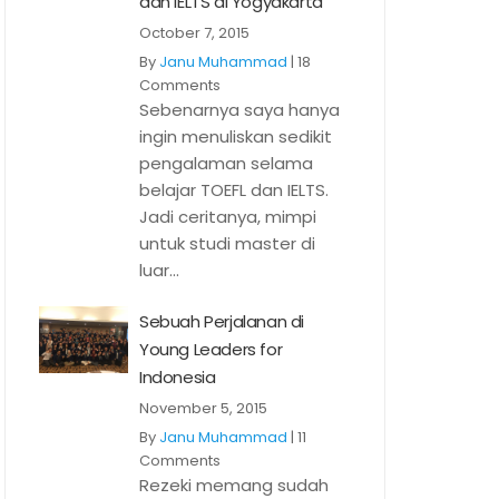
dan IELTS di Yogyakarta
October 7, 2015
By
Janu Muhammad
|
18
Comments
Sebenarnya saya hanya
ingin menuliskan sedikit
pengalaman selama
belajar TOEFL dan IELTS.
Jadi ceritanya, mimpi
untuk studi master di
luar...
Sebuah Perjalanan di
Young Leaders for
Indonesia
November 5, 2015
By
Janu Muhammad
|
11
Comments
Rezeki memang sudah