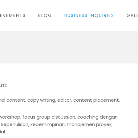
IEVEMENTS
BLOG
BUSINESS INQUIRIES
GAL
ti:
ral content, copy writing, editor, content placement,
 workshop, focus group discussion, coaching dengan
n, kepenulisan, kepemimpinan, manajemen proyek,
ial