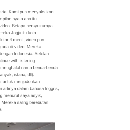
karta. Kami pun menyaksikan
mpilan nyata apa itu
 video. Betapa bersyukurnya
reka Jogja itu kota
kitar 4 menit, video pun
 ada di video. Mereka
dengan Indonesia. Setelah
inue with listening
k menghafal nama benda-benda
nyak, istana, dll).
as untuk menjodohkan
 artinya dalam bahasa Inggris,
ng menurut saya asyik,
. Mereka saling berebutan
a.