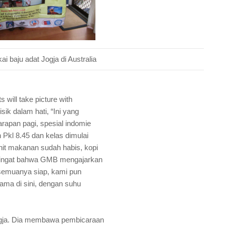
i baju adat Jogja di Australia
 will take picture with
ik dalam hati, “Ini yang
arapan pagi, spesial indomie
Pkl 8.45 dan kelas dimulai
nit makanan sudah habis, kopi
i ingat bahwa GMB mengajarkan
h semuanya siap, kami pun
tama di sini, dengan suhu
ogja. Dia membawa pembicaraan