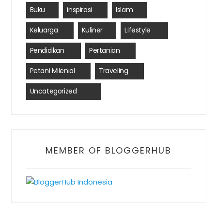
Buku
(1)
inspirasi
(2)
Islam
(1)
Keluarga
(3)
Kuliner
(1)
Lifestyle
(12)
Pendidikan
(4)
Pertanian
(2)
Petani Milenial
(2)
Traveling
(2)
Uncategorized
(390)
MEMBER OF BLOGGERHUB