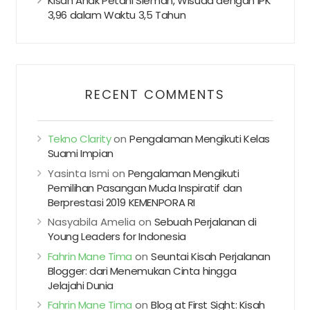
Kisah Anak Petani Sleman, Wisuda dengan IPK
3,96 dalam Waktu 3,5 Tahun
RECENT COMMENTS
Tekno Clarity
on
Pengalaman Mengikuti Kelas
Suami Impian
Yasinta Ismi
on
Pengalaman Mengikuti
Pemilihan Pasangan Muda Inspiratif dan
Berprestasi 2019 KEMENPORA RI
Nasyabila Amelia
on
Sebuah Perjalanan di
Young Leaders for Indonesia
Fahrin Mane Tima
on
Seuntai Kisah Perjalanan
Blogger: dari Menemukan Cinta hingga
Jelajahi Dunia
Fahrin Mane Tima
on
Blog at First Sight: Kisah