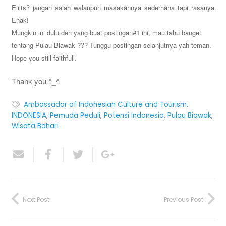
Eiiits? jangan salah walaupun masakannya sederhana tapi rasanya
Enak!
Mungkin ini dulu deh yang buat postingan#1 ini, mau tahu
banget
tentang Pulau Biawak ??? Tunggu postingan selanjutnya yah teman.
.
Hope you
still faithfull
Thank you ^_^
Ambassador of Indonesian Culture and Tourism
,
INDONESIA
,
Pemuda Peduli
,
Potensi Indonesia
,
Pulau Biawak
,
Wisata Bahari
Next Post
Previous Post