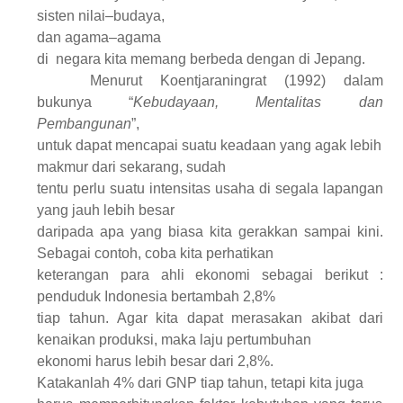
sisten nilai
–
budaya,
dan agama
–
agama
di
negara kita memang berbeda dengan di
J
epang.
Menurut Koentjaraningrat (1992) dalam
bukunya “
Kebudayaan, Mentalitas dan
Pembangunan
”,
u
ntuk dapat mencapai suatu keadaan yang agak lebih
makmur
d
ari sekarang, sudah
tentu perlu suatu intensitas usaha di segala lapangan
yang jauh lebih besar
daripada apa yang biasa kita gerakkan sampai kini.
Sebagai contoh
, c
oba kita perhatikan
keterangan para ahli ekonomi sebagai berikut :
penduduk
I
ndonesia bertambah 2,8%
tiap tahun. Agar kita dapat merasakan akibat dari
kenaikan produksi
,
maka laju pertumbuhan
ekonomi harus lebih besar dari 2,8
%.
Katakanlah 4% dari GNP tiap tahun, tetapi kita juga