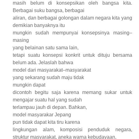
masih belum di konsepsikan oleh bangsa kita.
Berbagai suku
bangsa, berbagai
aliran, dan berbagai golongan dalam negara kita yang
demikian banyaknya itu
mungkin sudah mempunyai konsepsinya masing
–
masing
yang belainan satu sama lain
,
tetapi suatu konsepsi konkrit untuk dituju bersama
belum ada. Jelaslah bahwa
model dari masyarakat
–
masyarakat
yang sekarang sudah maju t
id
ak
mungkin dapa
t
dicontoh begitu saja karena memang sukar untuk
mengajar suatu hal yang sudah
terlampau jauh di depan. Bahkan
,
model masyarakar
J
epang
pun tida
k
dapat kita tiru karena
lingkungan alam, komposisi penduduk negara,
struktur masyarakat, aneka
warna kebudayaan,