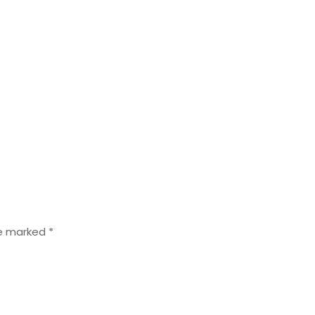
re marked
*