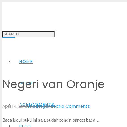
MENU
HOME
Negeri van Oranje
ABOUT
ACHIEVEMENTS
April 14, 2013
Uncategorized
No Comments
Baca judul buku ini saja sudah pengin banget baca…
BLOG