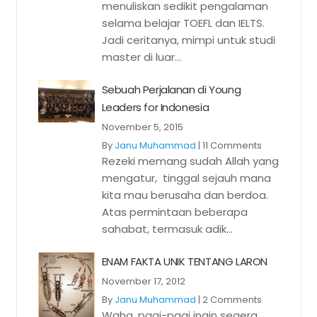
menuliskan sedikit pengalaman
selama belajar TOEFL dan IELTS.
Jadi ceritanya, mimpi untuk studi
master di luar...
Sebuah Perjalanan di Young
Leaders for Indonesia
November 5, 2015
By
Janu Muhammad
|
11 Comments
Rezeki memang sudah Allah yang
mengatur, tinggal sejauh mana
kita mau berusaha dan berdoa.
Atas permintaan beberapa
sahabat, termasuk adik...
ENAM FAKTA UNIK TENTANG LARON
November 17, 2012
By
Janu Muhammad
|
2 Comments
Waha, pagi-pagi ingin segera