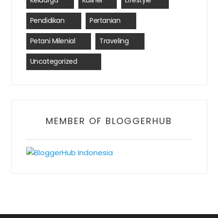
Keluarga
(3)
Kuliner
(1)
Lifestyle
(12)
Pendidikan
(4)
Pertanian
(2)
Petani Milenial
(2)
Traveling
(2)
Uncategorized
(390)
MEMBER OF BLOGGERHUB